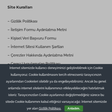
Site Kuralları
– Gizlilik Politikası
– İletişim Formu Aydınlatma Metni
– Kişisel Veri Başvuru Formu
– İnternet Sitesi Kullanım Şartları
– Çerezler Hakkında Aydınlatma Metni
– Çerez Uygulamaları Politikası
İnternet sitemizde kullanıcı deneyiminizi geliştirebilmek için Cookie
kullanıyoruz. Cookie kullanılmasını tercih etmezseniz tarayıcınızın
ayarlarından Cookieleri silebilir ya da engelleyebilirsiniz. Ancak bu genel
anlamda internet sitelerini kullanımınızı etkileyebileceğini hatırlatmak
isteriz. Tarayıcınızdan Cookie ayarlarınızı değiştirmediğiniz sürece bu
sitede Cookie kullanımını kabul ettiğinizi varsayacağız. İnternet sitemizde
© Copyright 2015 -
2026Asya İnşaat | ALL RIGHTS RESERVED |
EPBilişim
yer alan
Gizlilik Politikası.
Anladım.